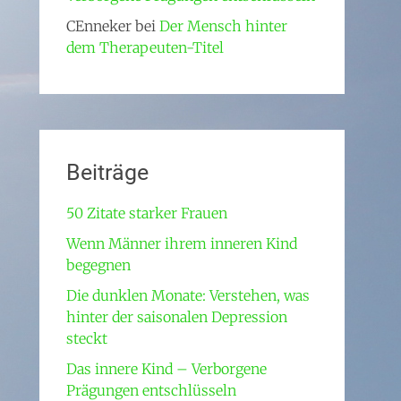
CEnneker
bei
Der Mensch hinter
dem Therapeuten-Titel
Beiträge
50 Zitate starker Frauen
Wenn Männer ihrem inneren Kind
begegnen
Die dunklen Monate: Verstehen, was
hinter der saisonalen Depression
steckt
Das innere Kind – Verborgene
Prägungen entschlüsseln