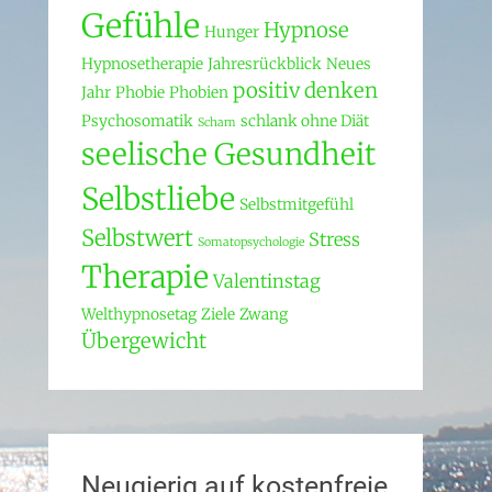
Gefühle
Hypnose
Hunger
Hypnosetherapie
Jahresrückblick
Neues
positiv denken
Jahr
Phobie
Phobien
Psychosomatik
schlank ohne Diät
Scham
seelische Gesundheit
Selbstliebe
Selbstmitgefühl
Selbstwert
Stress
Somatopsychologie
Therapie
Valentinstag
Welthypnosetag
Ziele
Zwang
Übergewicht
Neugierig auf kostenfreie