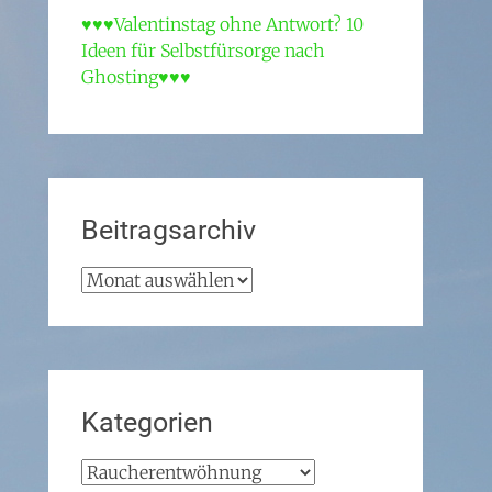
♥♥♥Valentinstag ohne Antwort? 10
Ideen für Selbstfürsorge nach
Ghosting♥♥♥
Beitragsarchiv
Beitragsarchiv
Kategorien
Kategorien