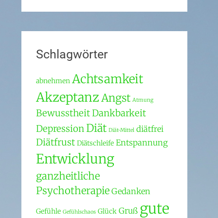
Schlagwörter
Achtsamkeit
abnehmen
Akzeptanz
Angst
Atmung
Bewusstheit
Dankbarkeit
Diät
Depression
diätfrei
Diät-Mittel
Diätfrust
Entspannung
Diätschleife
Entwicklung
ganzheitliche
Psychotherapie
Gedanken
gute
Gruß
Gefühle
Glück
Gefühlschaos