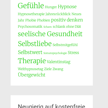
Gefühle
Hypnose
Hunger
Hypnosetherapie
Jahresrückblick
Neues
positiv denken
Jahr
Phobie
Phobien
Psychosomatik
schlank ohne Diät
Scham
seelische Gesundheit
Selbstliebe
Selbstmitgefühl
Selbstwert
Stress
Somatopsychologie
Therapie
Valentinstag
Welthypnosetag
Ziele
Zwang
Übergewicht
Neugierig auf kostenfreie