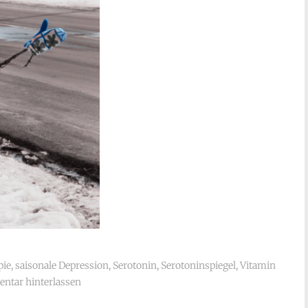
pie
,
saisonale Depression
,
Serotonin
,
Serotoninspiegel
,
Vitamin
ntar hinterlassen