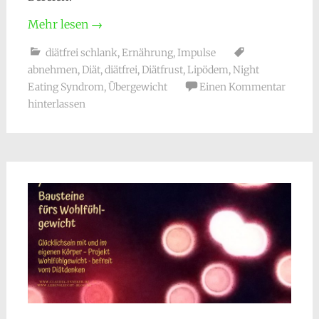
Mehr lesen
→
diätfrei schlank
,
Ernährung
,
Impulse
abnehmen
,
Diät
,
diätfrei
,
Diätfrust
,
Lipödem
,
Night
Eating Syndrom
,
Übergewicht
Einen Kommentar
hinterlassen