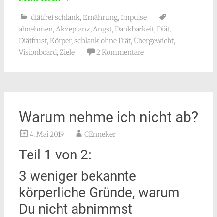
diätfrei schlank
,
Ernährung
,
Impulse
abnehmen
,
Akzeptanz
,
Angst
,
Dankbarkeit
,
Diät
,
Diätfrust
,
Körper
,
schlank ohne Diät
,
Übergewicht
,
Visionboard
,
Ziele
2 Kommentare
Warum nehme ich nicht ab?
4. Mai 2019
CEnneker
Teil 1 von 2:
3 weniger bekannte
körperliche Gründe, warum
Du nicht abnimmst