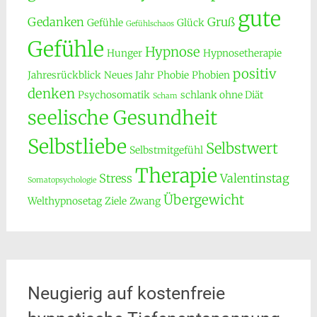
gute
Gedanken
Gruß
Gefühle
Glück
Gefühlschaos
Gefühle
Hypnose
Hunger
Hypnosetherapie
positiv
Jahresrückblick
Neues Jahr
Phobie
Phobien
denken
Psychosomatik
schlank ohne Diät
Scham
seelische Gesundheit
Selbstliebe
Selbstwert
Selbstmitgefühl
Therapie
Stress
Valentinstag
Somatopsychologie
Übergewicht
Welthypnosetag
Ziele
Zwang
Neugierig auf kostenfreie