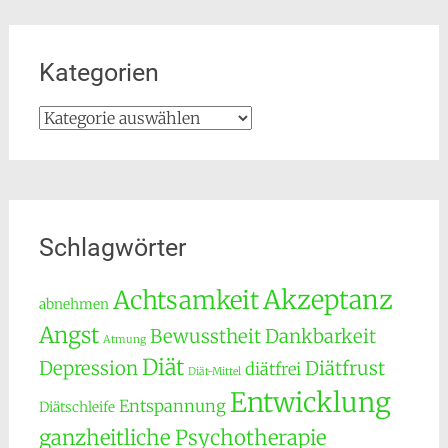
Kategorien
Kategorien
Schlagwörter
Akzeptanz
Achtsamkeit
abnehmen
Angst
Bewusstheit
Dankbarkeit
Atmung
Diät
Depression
Diätfrust
diätfrei
Diät-Mittel
Entwicklung
Entspannung
Diätschleife
ganzheitliche Psychotherapie