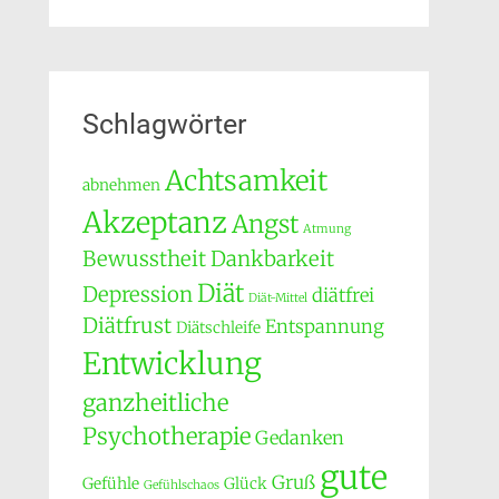
Schlagwörter
Achtsamkeit
abnehmen
Akzeptanz
Angst
Atmung
Bewusstheit
Dankbarkeit
Diät
Depression
diätfrei
Diät-Mittel
Diätfrust
Entspannung
Diätschleife
Entwicklung
ganzheitliche
Psychotherapie
Gedanken
gute
Gruß
Gefühle
Glück
Gefühlschaos