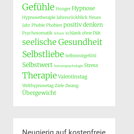
Gefühle
Hypnose
Hunger
Hypnosetherapie
Jahresrückblick
Neues
positiv denken
Jahr
Phobie
Phobien
Psychosomatik
schlank ohne Diät
Scham
seelische Gesundheit
Selbstliebe
Selbstmitgefühl
Selbstwert
Stress
Somatopsychologie
Therapie
Valentinstag
Welthypnosetag
Ziele
Zwang
Übergewicht
Neugierig auf kostenfreie