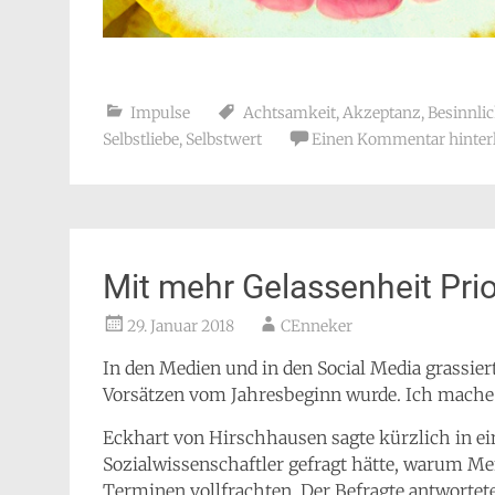
Impulse
Achtsamkeit
,
Akzeptanz
,
Besinnlic
Selbstliebe
,
Selbstwert
Einen Kommentar hinter
Mit mehr Gelassenheit Prio
29. Januar 2018
CEnneker
In den Medien und in den Social Media grassie
Vorsätzen vom Jahresbeginn wurde. Ich mache 
Eckhart von Hirschhausen sagte kürzlich in ei
Sozialwissenschaftler gefragt hätte, warum Me
Terminen vollfrachten. Der Befragte antwortete