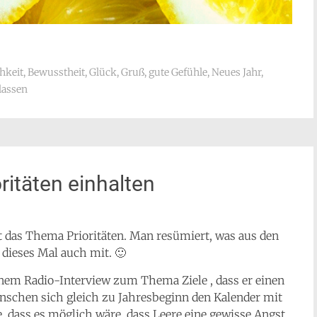
hkeit
,
Bewusstheit
,
Glück
,
Gruß
,
gute Gefühle
,
Neues Jahr
,
lassen
ritäten einhalten
rt das Thema Prioritäten. Man resümiert, was aus den
dieses Mal auch mit. 🙂
nem Radio-Interview zum Thema Ziele , dass er einen
nschen sich gleich zu Jahresbeginn den Kalender mit
, dass es möglich wäre, dass Leere eine gewisse Angst