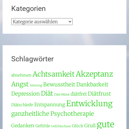
Kategorien
Kategorien
Schlagwörter
Akzeptanz
Achtsamkeit
abnehmen
Angst
Bewusstheit
Dankbarkeit
Atmung
Diät
Depression
Diätfrust
diätfrei
Diät-Mittel
Entwicklung
Entspannung
Diätschleife
ganzheitliche Psychotherapie
gute
Gedanken
Gruß
Gefühle
Glück
Gefühlschaos