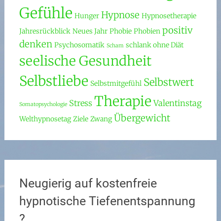
Gefühle
Hypnose
Hunger
Hypnosetherapie
positiv
Jahresrückblick
Neues Jahr
Phobie
Phobien
denken
Psychosomatik
schlank ohne Diät
Scham
seelische Gesundheit
Selbstliebe
Selbstwert
Selbstmitgefühl
Therapie
Stress
Valentinstag
Somatopsychologie
Übergewicht
Welthypnosetag
Ziele
Zwang
Neugierig auf kostenfreie
hypnotische Tiefenentspannung
?