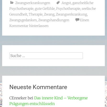
Zwangserkrankungen
Angst
,
ganzheitliche
Psychotherapie
,
gute Gefühle
,
Psychotherapie
,
seelische
Gesundheit
,
Therapie
,
Zwang
,
Zwangserkrankung
,
Zwangsgedanken
,
Zwangshandlungen
Einen
Kommentar hinterlassen
Suche
nach:
Neueste Kommentare
CEnneker
bei
Das innere Kind – Verborgene
Prägungen entschlüsseln