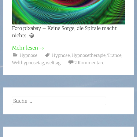
Foto pixabay – Keine Sorge, die Spirale macht
nichts. 😀
Mehr lesen
→
Hypnose
Hypnose
,
Hypnosetherapie
,
Trance
,
Welthypnosetag
,
welttag
2 Kommentare
Suche
nach: