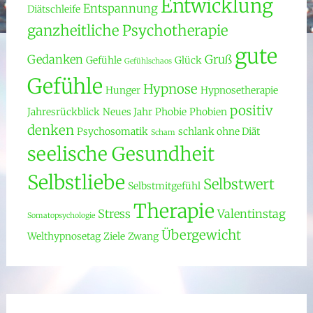
Entwicklung
Entspannung
Diätschleife
ganzheitliche Psychotherapie
gute
Gedanken
Gruß
Gefühle
Glück
Gefühlschaos
Gefühle
Hypnose
Hunger
Hypnosetherapie
positiv
Jahresrückblick
Neues Jahr
Phobie
Phobien
denken
Psychosomatik
schlank ohne Diät
Scham
seelische Gesundheit
Selbstliebe
Selbstwert
Selbstmitgefühl
Therapie
Stress
Valentinstag
Somatopsychologie
Übergewicht
Welthypnosetag
Ziele
Zwang