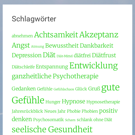
Schlagwörter
Akzeptanz
Achtsamkeit
abnehmen
Angst
Bewusstheit
Dankbarkeit
Atmung
Diät
Depression
Diätfrust
diätfrei
Diät-Mittel
Entwicklung
Entspannung
Diätschleife
ganzheitliche Psychotherapie
gute
Gedanken
Gruß
Gefühle
Glück
Gefühlschaos
Gefühle
Hypnose
Hunger
Hypnosetherapie
positiv
Jahresrückblick
Neues Jahr
Phobie
Phobien
denken
Psychosomatik
schlank ohne Diät
Scham
seelische Gesundheit