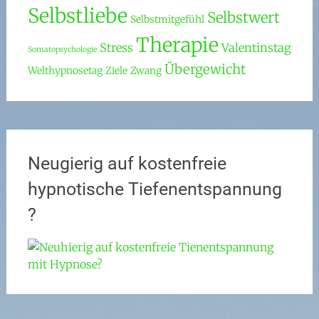
Selbstliebe
Selbstwert
Selbstmitgefühl
Therapie
Stress
Valentinstag
Somatopsychologie
Übergewicht
Welthypnosetag
Ziele
Zwang
Neugierig auf kostenfreie
hypnotische Tiefenentspannung
?