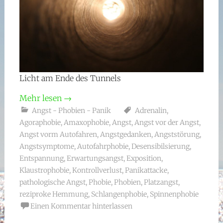
Licht am Ende des Tunnels
Mehr lesen
→
Angst - Phobien - Panik
Adrenalin
,
Agoraphobie
,
Amaxophobie
,
Angst
,
Angst vor der Angst
,
Angst vorm Autofahren
,
Angstgedanken
,
Angststörung
,
Angstsymptome
,
Autofahrphobie
,
Desensibilsierung
,
Entspannung
,
Erwartungsangst
,
Exposition
,
Klaustrophobie
,
Kontrollverlust
,
Panikattacke
,
pathologische Angst
,
Phobie
,
Phobien
,
Platzangst
,
reziproke Hemmung
,
Schlangenphobie
,
Spinnenphobie
Einen Kommentar hinterlassen