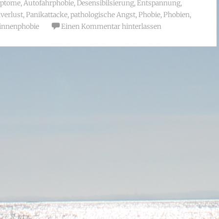
ptome
,
Autofahrphobie
,
Desensibilsierung
,
Entspannung
,
lverlust
,
Panikattacke
,
pathologische Angst
,
Phobie
,
Phobien
,
innenphobie
Einen Kommentar hinterlassen