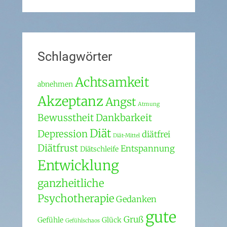
Schlagwörter
Achtsamkeit
abnehmen
Akzeptanz
Angst
Atmung
Bewusstheit
Dankbarkeit
Diät
Depression
diätfrei
Diät-Mittel
Diätfrust
Entspannung
Diätschleife
Entwicklung
ganzheitliche
Psychotherapie
Gedanken
gute
Gruß
Gefühle
Glück
Gefühlschaos