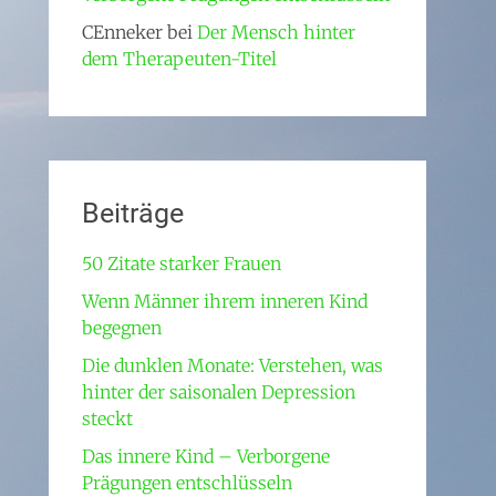
CEnneker
bei
Der Mensch hinter
dem Therapeuten-Titel
Beiträge
50 Zitate starker Frauen
Wenn Männer ihrem inneren Kind
begegnen
Die dunklen Monate: Verstehen, was
hinter der saisonalen Depression
steckt
Das innere Kind – Verborgene
Prägungen entschlüsseln