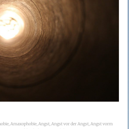
obie
,
Amaxophobie
,
Angst
,
Angst vor der Angst
,
Angst vorm