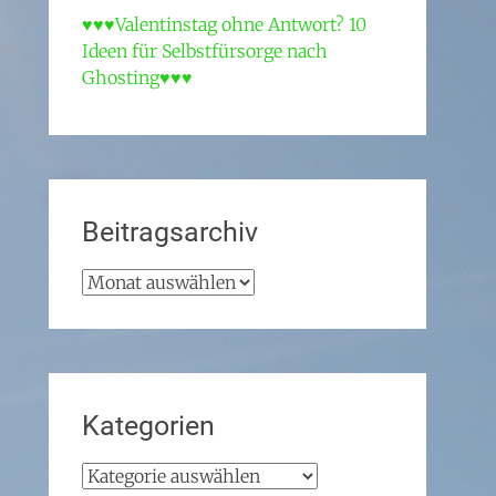
♥♥♥Valentinstag ohne Antwort? 10
Ideen für Selbstfürsorge nach
Ghosting♥♥♥
Beitragsarchiv
Beitragsarchiv
Kategorien
Kategorien