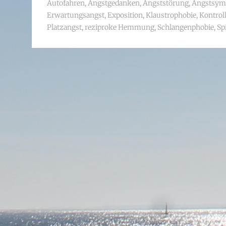
Autofahren
,
Angstgedanken
,
Angststörung
,
Angstsym
Erwartungsangst
,
Exposition
,
Klaustrophobie
,
Kontrol
Platzangst
,
reziproke Hemmung
,
Schlangenphobie
,
Sp