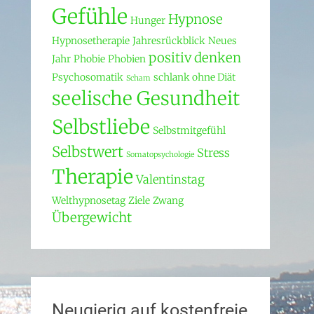
Gefühle
Hypnose
Hunger
Hypnosetherapie
Jahresrückblick
Neues
positiv denken
Jahr
Phobie
Phobien
Psychosomatik
schlank ohne Diät
Scham
seelische Gesundheit
Selbstliebe
Selbstmitgefühl
Selbstwert
Stress
Somatopsychologie
Therapie
Valentinstag
Welthypnosetag
Ziele
Zwang
Übergewicht
Neugierig auf kostenfreie