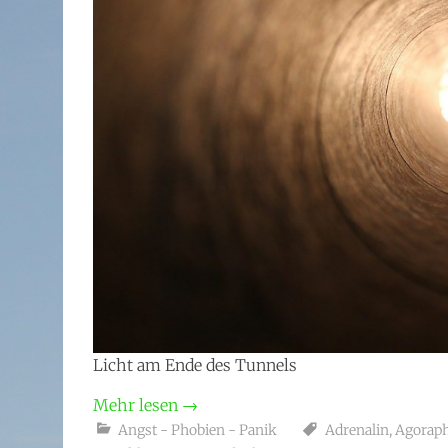
Licht am Ende des Tunnels
Mehr lesen
→
Angst - Phobien - Panik
Adrenalin
,
Agoraph