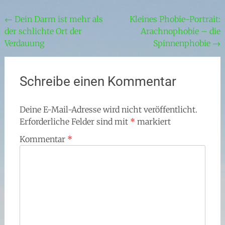
Beitragsnavigation
←
Dein Darm ist mehr als
Kleines Phobie-Portrait:
der schlichte Ort der
Arachnophobie – die
Verdauung
Spinnenphobie
→
Schreibe einen Kommentar
Deine E-Mail-Adresse wird nicht veröffentlicht.
Erforderliche Felder sind mit
*
markiert
Kommentar
*