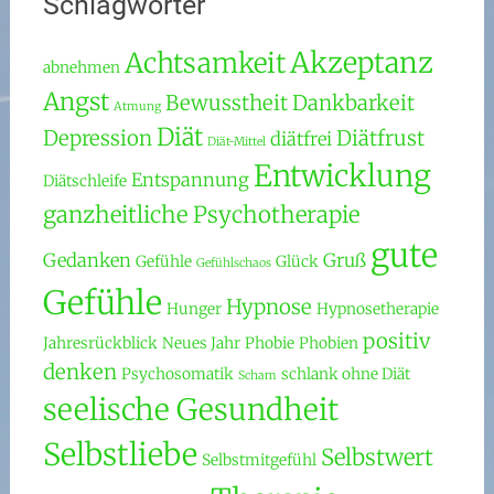
Schlagwörter
Akzeptanz
Achtsamkeit
abnehmen
Angst
Bewusstheit
Dankbarkeit
Atmung
Diät
Depression
Diätfrust
diätfrei
Diät-Mittel
Entwicklung
Entspannung
Diätschleife
ganzheitliche Psychotherapie
gute
Gedanken
Gruß
Gefühle
Glück
Gefühlschaos
Gefühle
Hypnose
Hunger
Hypnosetherapie
positiv
Jahresrückblick
Neues Jahr
Phobie
Phobien
denken
Psychosomatik
schlank ohne Diät
Scham
seelische Gesundheit
Selbstliebe
Selbstwert
Selbstmitgefühl