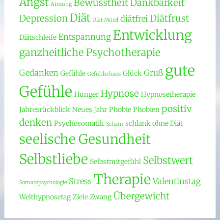
Angst
Bewusstheit
Dankbarkeit
Atmung
Diät
Depression
Diätfrust
diätfrei
Diät-Mittel
Entwicklung
Entspannung
Diätschleife
ganzheitliche Psychotherapie
gute
Gedanken
Gruß
Gefühle
Glück
Gefühlschaos
Gefühle
Hypnose
Hunger
Hypnosetherapie
positiv
Jahresrückblick
Neues Jahr
Phobie
Phobien
denken
Psychosomatik
schlank ohne Diät
Scham
seelische Gesundheit
Selbstliebe
Selbstwert
Selbstmitgefühl
Therapie
Stress
Valentinstag
Somatopsychologie
Übergewicht
Welthypnosetag
Ziele
Zwang