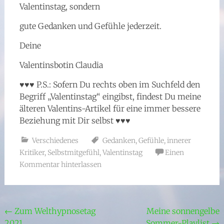
Valentinstag, sondern
gute Gedanken und Gefühle jederzeit.
Deine
Valentinsbotin Claudia
♥♥♥ P.S.: Sofern Du rechts oben im Suchfeld den
Begriff „Valentinstag“ eingibst, findest Du meine
älteren Valentins-Artikel für eine immer bessere
Beziehung mit Dir selbst ♥♥♥
Verschiedenes
Gedanken
,
Gefühle
,
innerer
Kritiker
,
Selbstmitgefühl
,
Valentinstag
Einen
Kommentar hinterlassen
Beitragsnavigation
←
Zum Welthypnosetag
Meine sonnengelbe
2021
Sommer-Playlist
→