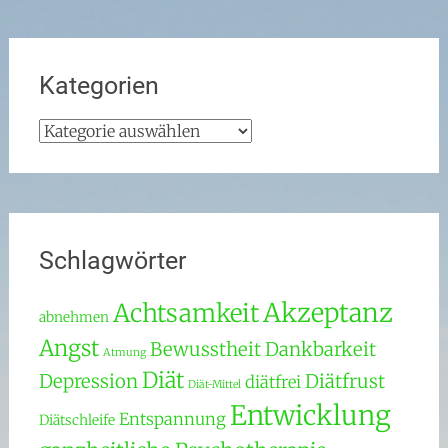
Kategorien
Kategorien
Schlagwörter
Akzeptanz
Achtsamkeit
abnehmen
Angst
Bewusstheit
Dankbarkeit
Atmung
Diät
Depression
Diätfrust
diätfrei
Diät-Mittel
Entwicklung
Entspannung
Diätschleife