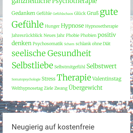
ganzheitliche Psychotherapie
gute
Gedanken
Gruß
Gefühle
Glück
Gefühlschaos
Gefühle
Hypnose
Hunger
Hypnosetherapie
positiv
Jahresrückblick
Neues Jahr
Phobie
Phobien
denken
Psychosomatik
schlank ohne Diät
Scham
seelische Gesundheit
Selbstliebe
Selbstwert
Selbstmitgefühl
Therapie
Stress
Valentinstag
Somatopsychologie
Übergewicht
Welthypnosetag
Ziele
Zwang
Neugierig auf kostenfreie