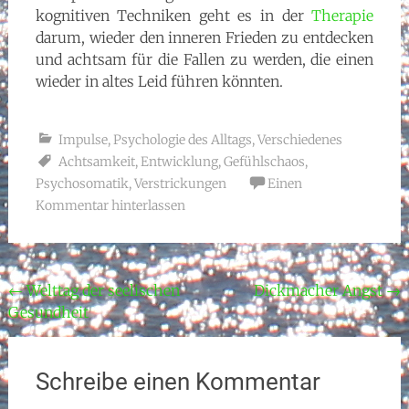
kognitiven Techniken geht es in der
Therapie
darum, wieder den inneren Frieden zu entdecken
und achtsam für die Fallen zu werden, die einen
wieder in altes Leid führen könnten.
Impulse
,
Psychologie des Alltags
,
Verschiedenes
Achtsamkeit
,
Entwicklung
,
Gefühlschaos
,
Psychosomatik
,
Verstrickungen
Einen
Kommentar hinterlassen
Beitragsnavigation
←
Welttag der seelischen
Dickmacher Angst
→
Gesundheit
Schreibe einen Kommentar